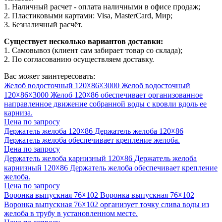
1. Наличный расчет - оплата наличными в офисе продаж;
2. Пластиковыми картами: Visa, MasterCard, Мир;
3. Безналичный расчёт.
Существует несколько вариантов доставки:
1. Самовывоз (клиент сам забирает товар со склада);
2. По согласованию осуществляем доставку.
Вас может заинтересовать:
Желоб водосточный 120☓86☓3000
Желоб водосточный
120☓86☓3000
Желоб 120☓86 обеспечивает организованное
направленное движение собранной воды с кровли вдоль ее
карниза.
Цена по запросу
Держатель желоба 120☓86
Держатель желоба 120☓86
Держатель желоба обеспечивает крепление желоба.
Цена по запросу
Держатель желоба карнизный 120☓86
Держатель желоба
карнизный 120☓86
Держатель желоба обеспечивает крепление
желоба.
Цена по запросу
Воронка выпускная 76☓102
Воронка выпускная 76☓102
Воронка выпускная 76☓102 организует точку слива воды из
желоба в трубу в установленном месте.