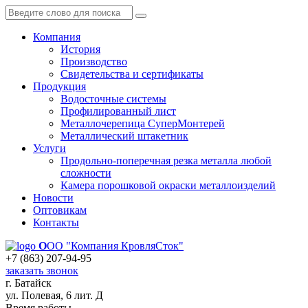
Компания
История
Производство
Свидетельства и сертификаты
Продукция
Водосточные системы
Профилированный лист
Металлочерепица СуперМонтерей
Металлический штакетник
Услуги
Продольно-поперечная резка металла любой
сложности
Камера порошковой окраски металлоизделий
Новости
Оптовикам
Контакты
О
ОО "Компания КровляСток"
+7 (863) 207-94-95
заказать звонок
г. Батайск
ул. Полевая, 6 лит. Д
Время работы