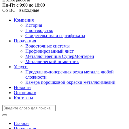
Пн-Пт с 9:00 до 18:00
Сб-ВС - выходные
Компания
История
Производство
Свидетельства и сертификаты
Продукция
Водосточные системы
Профилированный лист
Металлочерепица СуперМонтерей
Металлический штакетник
Услуги
Продольно-поперечная резка металла любой
сложности
Камера порошковой окраски металлоизделий
Новости
Оптовикам
Контакты
Главная
Продукция