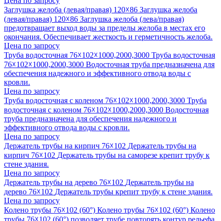
Цена по запросу
Заглушка желоба (левая/правая) 120☓86
Заглушка желоба
(левая/правая) 120☓86
Заглушка желоба (лева/правая)
предотвращает выход воды за пределы желоба в местах его
окончания. Обеспечивает жесткость и герметичность желоба.
Цена по запросу
Труба водосточная 76☓102☓1000,2000,3000
Труба водосточная
76☓102☓1000,2000,3000
Водосточная труба предназначена для
обеспечения надежного и эффективного отвода воды с
кровли.
Цена по запросу
Труба водосточная с коленом 76☓102☓1000,2000,3000
Труба
водосточная с коленом 76☓102☓1000,2000,3000
Водосточная
труба предназначена для обеспечения надежного и
эффективного отвода воды с кровли.
Цена по запросу
Держатель трубы на кирпич 76☓102
Держатель трубы на
кирпич 76☓102
Держатель трубы на саморезе крепит трубу к
стене здания.
Цена по запросу
Держатель трубы на дерево 76☓102
Держатель трубы на
дерево 76☓102
Держатель трубы крепит трубу к стене здания.
Цена по запросу
Колено трубы 76☓102 (60°)
Колено трубы 76☓102 (60°)
Колено
трубы 76☓102 (60°) позволяет трубе повторять контур рельефа