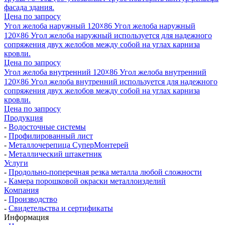
фасада здания.
Цена по запросу
Угол желоба наружный 120☓86
Угол желоба наружный
120☓86
Угол желоба наружный используется для надежного
сопряжения двух желобов между собой на углах карниза
кровли.
Цена по запросу
Угол желоба внутренний 120☓86
Угол желоба внутренний
120☓86
Угол желоба внутренний используется для надежного
сопряжения двух желобов между собой на углах карниза
кровли.
Цена по запросу
Продукция
-
Водосточные системы
-
Профилированный лист
-
Металлочерепица СуперМонтерей
-
Металлический штакетник
Услуги
-
Продольно-поперечная резка металла любой сложности
-
Камера порошковой окраски металлоизделий
Компания
-
Производство
-
Свидетельства и сертификаты
Информация