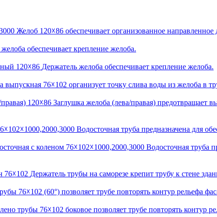
3000
Желоб 120☓86 обеспечивает организованное направленное д
 желоба обеспечивает крепление желоба.
зный 120☓86
Держатель желоба обеспечивает крепление желоба.
 выпускная 76☓102 организует точку слива воды из желоба в тр
/правая) 120☓86
Заглушка желоба (лева/правая) предотвращает вы
76☓102☓1000,2000,3000
Водосточная труба предназначена для об
осточная с коленом 76☓102☓1000,2000,3000
Водосточная труба п
ч 76☓102
Держатель трубы на саморезе крепит трубу к стене здан
рубы 76☓102 (60°) позволяет трубе повторять контур рельефа фас
лено трубы 76☓102 боковое позволяет трубе повторять контур ре