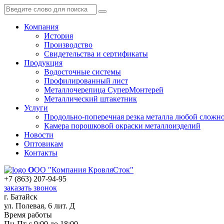
Компания
История
Производство
Свидетельства и сертификаты
Продукция
Водосточные системы
Профилированный лист
Металлочерепица СуперМонтерей
Металлический штакетник
Услуги
Продольно-поперечная резка металла любой сложн
Камера порошковой окраски металлоизделий
Новости
Оптовикам
Контакты
О
ОО "Компания КровляСток"
+7 (863) 207-94-95
заказать звонок
г. Батайск
ул. Полевая, 6 лит. Д
Время работы
Пн-Пт с 9:00 до 18:00