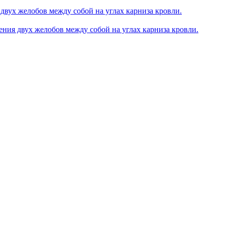
двух желобов между собой на углах карниза кровли.
ния двух желобов между собой на углах карниза кровли.