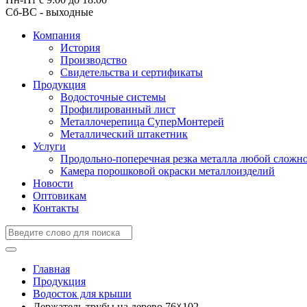
Сб-ВС - выходные
Компания
История
Производство
Свидетельства и сертификаты
Продукция
Водосточные системы
Профилированный лист
Металлочерепица СуперМонтерей
Металлический штакетник
Услуги
Продольно-поперечная резка металла любой сложн
Камера порошковой окраски металлоизделий
Новости
Оптовикам
Контакты
Главная
Продукция
Водосток для крыши
Держатель трубы на дерево 76☓102