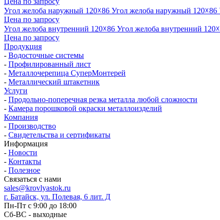
Цена по запросу
Угол желоба наружный 120☓86
Угол желоба наружный 120☓86
Цена по запросу
Угол желоба внутренний 120☓86
Угол желоба внутренний 120
Цена по запросу
Продукция
-
Водосточные системы
-
Профилированный лист
-
Металлочерепица СуперМонтерей
-
Металлический штакетник
Услуги
-
Продольно-поперечная резка металла любой сложности
-
Камера порошковой окраски металлоизделий
Компания
-
Производство
-
Свидетельства и сертификаты
Информация
-
Новости
-
Контакты
-
Полезное
Связаться с нами
sales@krovlyastok.ru
г. Батайск, ул. Полевая, 6 лит. Д
Пн-Пт с 9:00 до 18:00
Сб-ВС - выходные