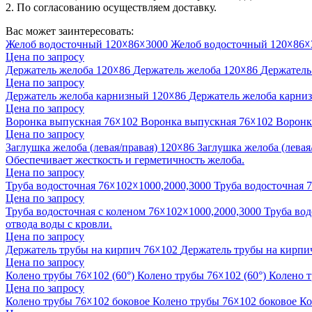
2. По согласованию осуществляем доставку.
Вас может заинтересовать:
Желоб водосточный 120☓86☓3000
Желоб водосточный 120☓86☓
Цена по запросу
Держатель желоба 120☓86
Держатель желоба 120☓86
Держатель
Цена по запросу
Держатель желоба карнизный 120☓86
Держатель желоба карни
Цена по запросу
Воронка выпускная 76☓102
Воронка выпускная 76☓102
Воронка
Цена по запросу
Заглушка желоба (левая/правая) 120☓86
Заглушка желоба (левая
Обеспечивает жесткость и герметичность желоба.
Цена по запросу
Труба водосточная 76☓102☓1000,2000,3000
Труба водосточная 
Цена по запросу
Труба водосточная с коленом 76☓102☓1000,2000,3000
Труба вод
отвода воды с кровли.
Цена по запросу
Держатель трубы на кирпич 76☓102
Держатель трубы на кирпи
Цена по запросу
Колено трубы 76☓102 (60°)
Колено трубы 76☓102 (60°)
Колено т
Цена по запросу
Колено трубы 76☓102 боковое
Колено трубы 76☓102 боковое
Ко