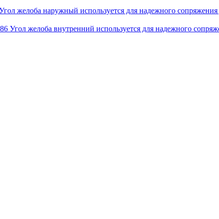
Угол желоба наружный используется для надежного сопряжения 
☓86
Угол желоба внутренний используется для надежного сопряже