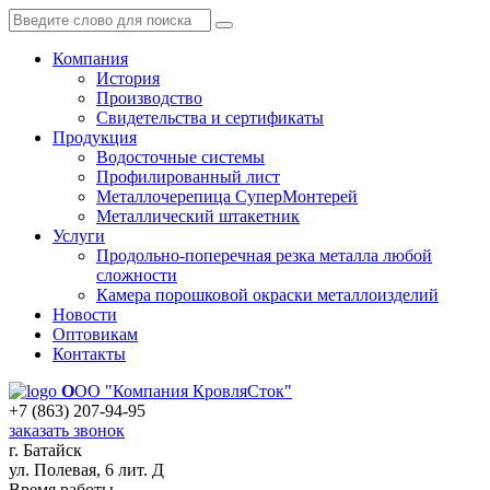
Компания
История
Производство
Свидетельства и сертификаты
Продукция
Водосточные системы
Профилированный лист
Металлочерепица СуперМонтерей
Металлический штакетник
Услуги
Продольно-поперечная резка металла любой
сложности
Камера порошковой окраски металлоизделий
Новости
Оптовикам
Контакты
О
ОО "Компания КровляСток"
+7 (863) 207-94-95
заказать звонок
г. Батайск
ул. Полевая, 6 лит. Д
Время работы