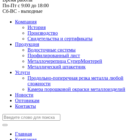
Пн-Пт с 9:00 до 18:00
Сб-ВС - выходные
Компания
История
Производство
Свидетельства и сертификаты
Продукция
Водосточные системы
Профилированный лист
Металлочерепица СуперМонтерей
Металлический штакетник
Услуги
Продольно-поперечная резка металла любой
сложности
Камера порошковой окраски металлоизделий
Новости
Оптовикам
Контакты
Главная
Компания