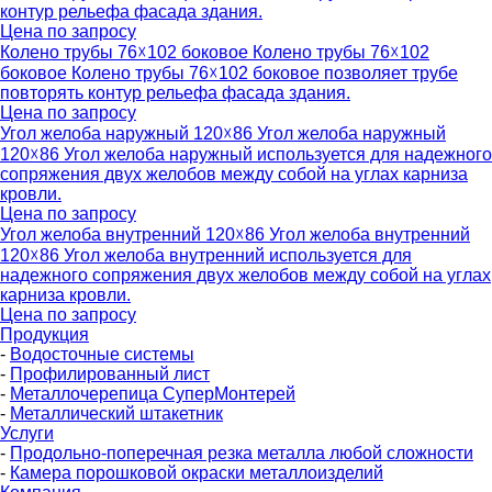
контур рельефа фасада здания.
Цена по запросу
Колено трубы 76☓102 боковое
Колено трубы 76☓102
боковое
Колено трубы 76☓102 боковое позволяет трубе
повторять контур рельефа фасада здания.
Цена по запросу
Угол желоба наружный 120☓86
Угол желоба наружный
120☓86
Угол желоба наружный используется для надежного
сопряжения двух желобов между собой на углах карниза
кровли.
Цена по запросу
Угол желоба внутренний 120☓86
Угол желоба внутренний
120☓86
Угол желоба внутренний используется для
надежного сопряжения двух желобов между собой на углах
карниза кровли.
Цена по запросу
Продукция
-
Водосточные системы
-
Профилированный лист
-
Металлочерепица СуперМонтерей
-
Металлический штакетник
Услуги
-
Продольно-поперечная резка металла любой сложности
-
Камера порошковой окраски металлоизделий