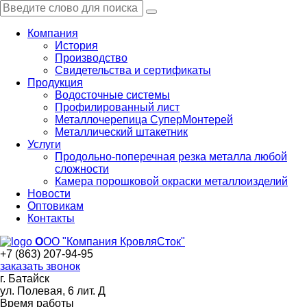
Компания
История
Производство
Свидетельства и сертификаты
Продукция
Водосточные системы
Профилированный лист
Металлочерепица СуперМонтерей
Металлический штакетник
Услуги
Продольно-поперечная резка металла любой
сложности
Камера порошковой окраски металлоизделий
Новости
Оптовикам
Контакты
О
ОО "Компания КровляСток"
+7 (863) 207-94-95
заказать звонок
г. Батайск
ул. Полевая, 6 лит. Д
Время работы