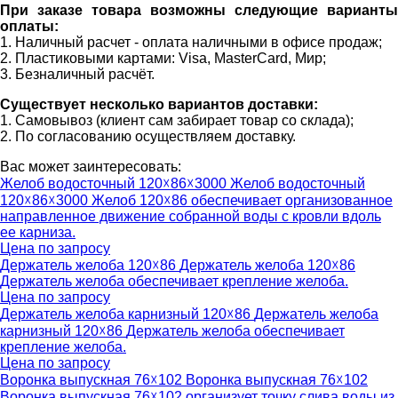
При заказе товара возможны следующие варианты
оплаты:
1. Наличный расчет - оплата наличными в офисе продаж;
2. Пластиковыми картами: Visa, MasterCard, Мир;
3. Безналичный расчёт.
Существует несколько вариантов доставки:
1. Самовывоз (клиент сам забирает товар со склада);
2. По согласованию осуществляем доставку.
Вас может заинтересовать:
Желоб водосточный 120☓86☓3000
Желоб водосточный
120☓86☓3000
Желоб 120☓86 обеспечивает организованное
направленное движение собранной воды с кровли вдоль
ее карниза.
Цена по запросу
Держатель желоба 120☓86
Держатель желоба 120☓86
Держатель желоба обеспечивает крепление желоба.
Цена по запросу
Держатель желоба карнизный 120☓86
Держатель желоба
карнизный 120☓86
Держатель желоба обеспечивает
крепление желоба.
Цена по запросу
Воронка выпускная 76☓102
Воронка выпускная 76☓102
Воронка выпускная 76☓102 организует точку слива воды из