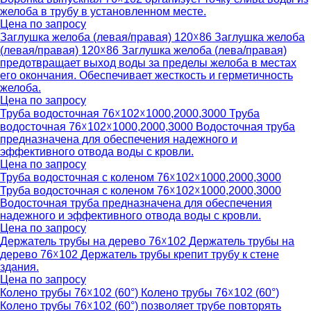
желоба в трубу в установленном месте.
Цена по запросу
Заглушка желоба (левая/правая) 120☓86
Заглушка желоба
(левая/правая) 120☓86
Заглушка желоба (лева/правая)
предотвращает выход воды за пределы желоба в местах
его окончания. Обеспечивает жесткость и герметичность
желоба.
Цена по запросу
Труба водосточная 76☓102☓1000,2000,3000
Труба
водосточная 76☓102☓1000,2000,3000
Водосточная труба
предназначена для обеспечения надежного и
эффективного отвода воды с кровли.
Цена по запросу
Труба водосточная с коленом 76☓102☓1000,2000,3000
Труба водосточная с коленом 76☓102☓1000,2000,3000
Водосточная труба предназначена для обеспечения
надежного и эффективного отвода воды с кровли.
Цена по запросу
Держатель трубы на дерево 76☓102
Держатель трубы на
дерево 76☓102
Держатель трубы крепит трубу к стене
здания.
Цена по запросу
Колено трубы 76☓102 (60°)
Колено трубы 76☓102 (60°)
Колено трубы 76☓102 (60°) позволяет трубе повторять