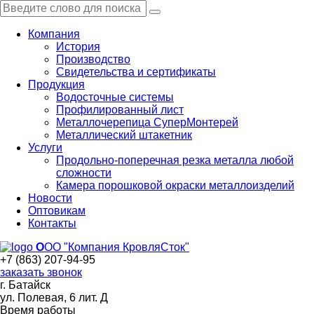
Компания
История
Производство
Свидетельства и сертификаты
Продукция
Водосточные системы
Профилированный лист
Металлочерепица СуперМонтерей
Металлический штакетник
Услуги
Продольно-поперечная резка металла любой
сложности
Камера порошковой окраски металлоизделий
Новости
Оптовикам
Контакты
О
ОО "Компания КровляСток"
+7 (863) 207-94-95
заказать звонок
г. Батайск
ул. Полевая, 6 лит. Д
Время работы