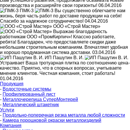
Вам успешного развития, продолжайте осваивать новые
производства и расширяйте свои горизонты!
06.04.2016
ПМК-3
Вы существенно облегчаете нам
жизнь, беря часть работ по доставке продукции на себя!
Спасибо за надежное сотрудничество!
04.04.2016
ООО «Строй Мастер»
Выражаю благодарность
работникам ООО «ПромКирпич»! Классно работаете,
ребята! Благодарен, что предоставляете скидки даже
небольшим строительным компаниям. Впечатляет удобная
и хорошо продуманная система доставки.
03.04.2016
ИП Пашутин В. И.
Устраивает Ваша тротуарная плитка по соотношению цена-
качество. Приятно, что в спорных вопросах, учитываете
мнение клиентов. Честная компания, стоит работать!
01.04.2016
Продукция
-
Водосточные системы
-
Профилированный лист
-
Металлочерепица СуперМонтерей
-
Металлический штакетник
Услуги
-
Продольно-поперечная резка металла любой сложности
-
Камера порошковой окраски металлоизделий
Компания