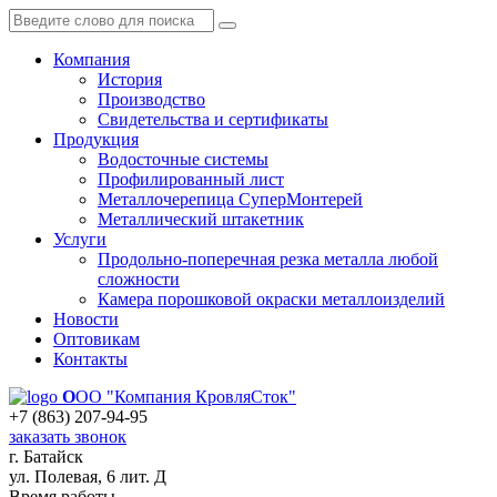
Компания
История
Производство
Свидетельства и сертификаты
Продукция
Водосточные системы
Профилированный лист
Металлочерепица СуперМонтерей
Металлический штакетник
Услуги
Продольно-поперечная резка металла любой
сложности
Камера порошковой окраски металлоизделий
Новости
Оптовикам
Контакты
О
ОО "Компания КровляСток"
+7 (863) 207-94-95
заказать звонок
г. Батайск
ул. Полевая, 6 лит. Д
Время работы