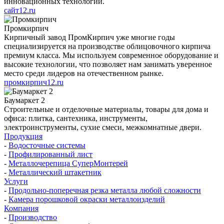
инновационных технологий.
сайт12.ru
Промкирпич
Кирпичный завод ПромКирпич уже многие годы
специализируется на производстве облицовочного кирпича
премиум класса. Мы используем современное оборудование и
высокие технологии, что позволяет нам занимать уверенное
место среди лидеров на отечественном рынке.
промкирпич12.ru
Баумаркет 2
Строительные и отделочные материалы, товары для дома и
офиса: плитка, сантехника, инструменты,
электроинструменты, сухие смеси, межкомнатные двери.
Продукция
-
Водосточные системы
-
Профилированный лист
-
Металлочерепица СуперМонтерей
-
Металлический штакетник
Услуги
-
Продольно-поперечная резка металла любой сложности
-
Камера порошковой окраски металлоизделий
Компания
-
Производство