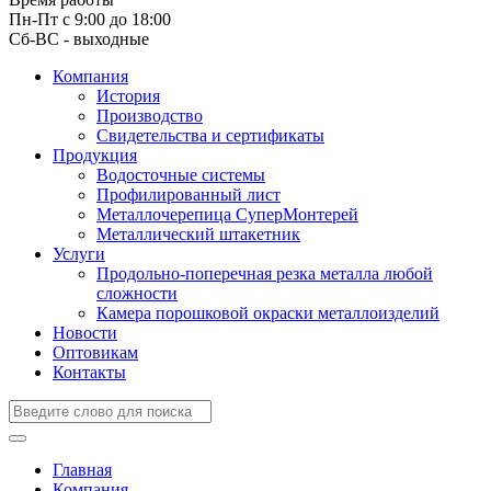
Пн-Пт с 9:00 до 18:00
Сб-ВС - выходные
Компания
История
Производство
Свидетельства и сертификаты
Продукция
Водосточные системы
Профилированный лист
Металлочерепица СуперМонтерей
Металлический штакетник
Услуги
Продольно-поперечная резка металла любой
сложности
Камера порошковой окраски металлоизделий
Новости
Оптовикам
Контакты
Главная
Компания