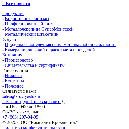
Все новости
Продукция
-
Водосточные системы
-
Профилированный лист
-
Металлочерепица СуперМонтерей
-
Металлический штакетник
Услуги
-
Продольно-поперечная резка металла любой сложности
-
Камера порошковой окраски металлоизделий
Компания
-
Производство
-
Свидетельства и сертификаты
Информация
-
Новости
-
Контакты
-
Полезное
Связаться с нами
sales@krovlyastok.ru
г. Батайск, ул. Полевая, 6 лит. Д
Пн-Пт с 9:00 до 18:00
Сб-ВС - выходные
+7 (863) 207-94-95
© 2026 ООО "Компания КровляСток"
Политика конфиденциальности