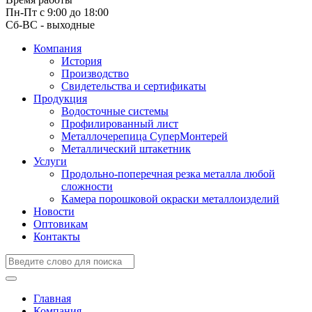
Пн-Пт с 9:00 до 18:00
Сб-ВС - выходные
Компания
История
Производство
Свидетельства и сертификаты
Продукция
Водосточные системы
Профилированный лист
Металлочерепица СуперМонтерей
Металлический штакетник
Услуги
Продольно-поперечная резка металла любой
сложности
Камера порошковой окраски металлоизделий
Новости
Оптовикам
Контакты
Главная
Компания