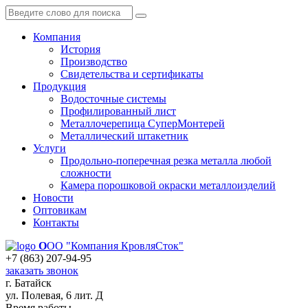
Компания
История
Производство
Свидетельства и сертификаты
Продукция
Водосточные системы
Профилированный лист
Металлочерепица СуперМонтерей
Металлический штакетник
Услуги
Продольно-поперечная резка металла любой
сложности
Камера порошковой окраски металлоизделий
Новости
Оптовикам
Контакты
О
ОО "Компания КровляСток"
+7 (863) 207-94-95
заказать звонок
г. Батайск
ул. Полевая, 6 лит. Д
Время работы