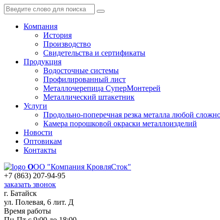
Компания
История
Производство
Свидетельства и сертификаты
Продукция
Водосточные системы
Профилированный лист
Металлочерепица СуперМонтерей
Металлический штакетник
Услуги
Продольно-поперечная резка металла любой сложн
Камера порошковой окраски металлоизделий
Новости
Оптовикам
Контакты
О
ОО "Компания КровляСток"
+7 (863) 207-94-95
заказать звонок
г. Батайск
ул. Полевая, 6 лит. Д
Время работы
Пн-Пт с 9:00 до 18:00