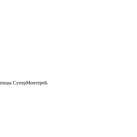
репицы СуперМонтерей.