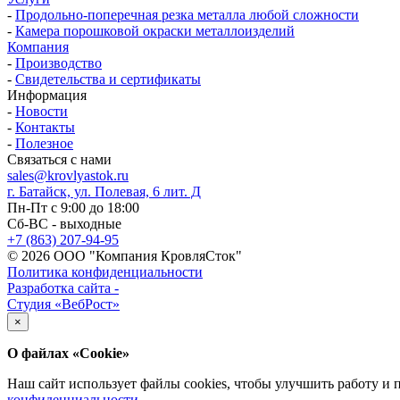
-
Продольно-поперечная резка металла любой сложности
-
Камера порошковой окраски металлоизделий
Компания
-
Производство
-
Свидетельства и сертификаты
Информация
-
Новости
-
Контакты
-
Полезное
Связаться с нами
sales@krovlyastok.ru
г. Батайск, ул. Полевая, 6 лит. Д
Пн-Пт с 9:00 до 18:00
Сб-ВС - выходные
+7 (863) 207-94-95
© 2026 ООО "Компания КровляСток"
Политика конфиденциальности
Разработка сайта -
Студия «ВебРост»
×
О файлах «Cookie»
Наш сайт использует файлы cookies, чтобы улучшить работу и 
конфиденциальности
.